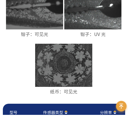
钳子：可见光
钳子：UV 光
纸币：
可见
光
型号
传感器类型
分辨率