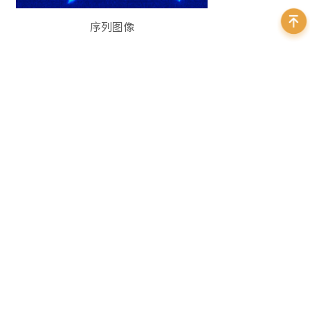
序列图像
型号
传感器类型
分
​pco.edge 26 DS CLHS
sCMOS
51
pco.edge 26 CLHS
sCMOS
51
pco.edge 26 USB
sCMOS
51
400 999 7595