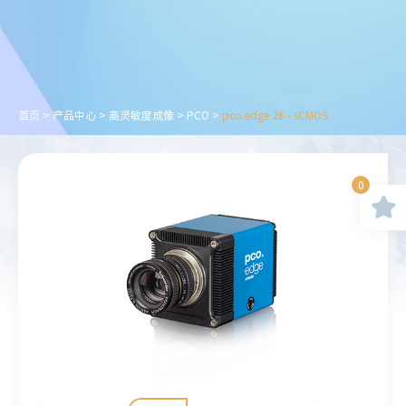
首页
>
产品中心
>
高灵敏度成像
>
PCO
>
pco.edge 26 - sCMOS
0