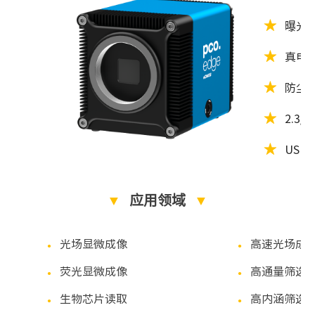
★
曝光时
★
真电荷
★
防尘
★
2.3/
★
USB3
▼
应用领域
▼
光场显微成像
高速光场成
●
●
荧光显微成像
高通量筛选
●
●
生物芯片读取
高内涵筛选
●
●