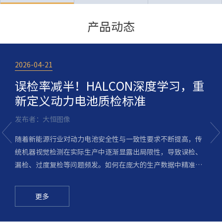
产品动态
2026-04-21
2
点
误检率减半！HALCON深度学习，重
新定义动力电池质检标准
发布者：大恒图像
司
随着新能源行业对动力电池安全性与一致性要求不断提高，传
统机器视觉检测在实际生产中逐渐显露出局限性，导致误检、
漏检、过度复检等问题频发。如何在庞大的生产数据中精准区
T
分良品与瑕疵品，并杜绝因过度检测造成的巨大资源浪费，成
为锂电制造企业共同关注的问题。结合传统算法与HALCON深
更多
度学习的混合视觉检测方案，为行业提供了一种值得借鉴的智
能化质检思路。