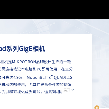
Quad系列GigE相机
gE相机是MIKROTRON品牌设计生产的一款
无需连接笔记本电脑和PC即可使用，在全分
®
4.96s。MotionBLITZ
QUAD1.1S
于机械内部使用，尤其在光照条件差的情况
展开
中的过程可视化成为可能。该系列相机非常
0