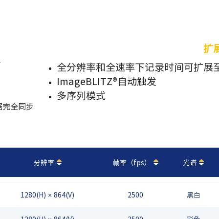
扩
全分辨率和全速率下记录时
间可扩展至
ImageBLITZ®自动触发
多序列模式
据完全同步
分辨率
帧率（fps）
光谱
1280(H) × 864(V)
2500
黑白