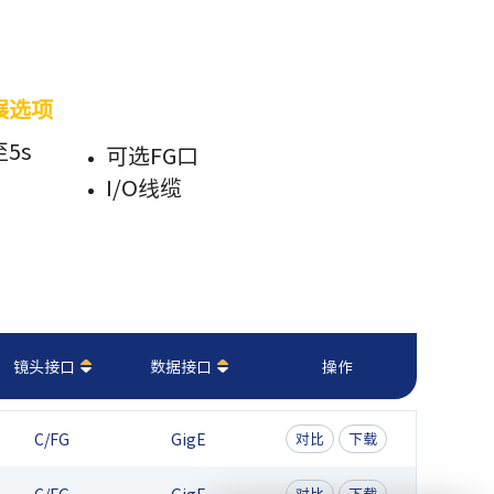
展选项
5s
可选FG口
I/O线缆
镜头接口
数据接口
操作
C/FG
GigE
对比
下载
对比
下载