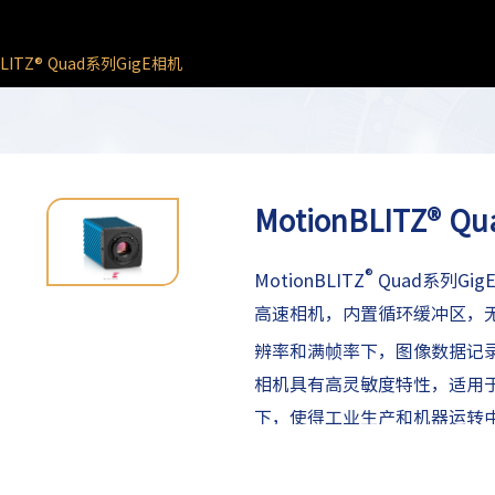
BLITZ® Quad系列GigE相机
MotionBLITZ® 
®
MotionBLITZ
Quad系列Gi
高速相机，内置循环缓冲区，
辨率和满帧率下，图像数据记录可高达
相机具有高灵敏度特性，适用
下，使得工业生产和机器运转
适用工业过程的监控和检测。