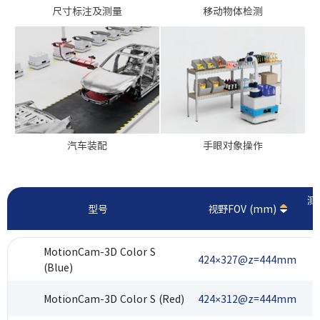
尺寸标注及测量
移动物体检测
汽车装配
手眼对象操作
测
型号
视野FOV (mm)
MotionCam-3D Color S
424×327@z=444mm
(Blue)
MotionCam-3D Color S (Red)
424×312@z=444mm