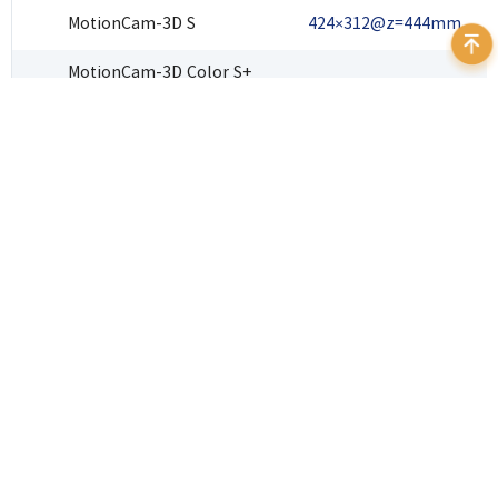
MotionCam-3D S
424×312@z=444mm
MotionCam-3D Color S+
828×649@z=907mm
(Blue)
MotionCam-3D Color S+
828×610@z=907mm
(Red)
MotionCam-3D S+
828×610@z=907mm
MotionCam-3D Color M
588×473@z=653mm
(Blue)
MotionCam-3D Color M (Red)
588×444@z=653mm
MotionCam-3D M
588×444@z=653mm
MotionCam-3D Color M+
841×649@z=907mm
(Blue)