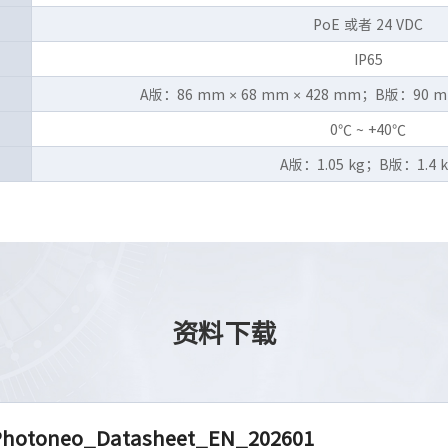
PoE 或者 24 VDC
IP65
A版：86 mm × 68 mm × 428 mm；B版：90 mm
0℃ ~ +40℃
A版：1.05 kg；B版：1.4 k
资料下载
hotoneo_Datasheet_EN_202601