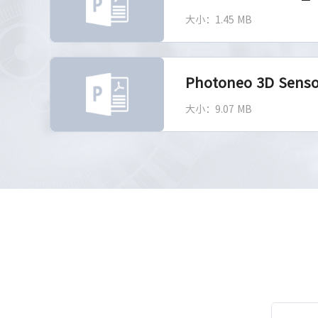
大小：1.45 MB
Photoneo 3D Sens
大小：9.07 MB