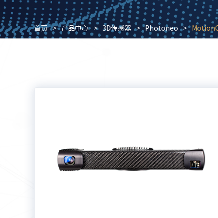
首页
>
产品中心
>
3D传感器
>
Photoneo
>
Motio