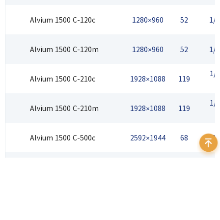
Alvium 1500 C-120c
1280×960
52
1/
Alvium 1500 C-120m
1280×960
52
1/
1/
Alvium 1500 C-210c
1928×1088
119
1/
Alvium 1500 C-210m
1928×1088
119
Alvium 1500 C-500c
2592×1944
68
1/2.
Alvium 1500 C-500m
2592×1944
68
1/2.
Alvium 1500 C-501c NIR
2592×1944
68
1/2.