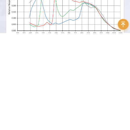
资料下载
Allied Vision_Alvium_1500_C-501_NIR_DataSheet_EN_V1.0.0
立即下载
大小：1.81 MB
Alvium-CSI-2_Cameras_Allied Vision_User-Guide_EN_V3.9.3
立即下载
大小：8.68 MB