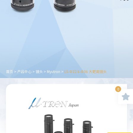
首页
>
产品中心
>
镜头
>
Myutron
>
LS Φ22.6-Φ36 大靶面镜头
0