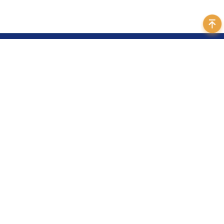
400 999 7595
地址：北京市海淀区苏州街3号大恒科技大厦北座12层
邮箱：
sales@daheng-imaging.com
法律声明
｜
隐私政策
｜
友情链接
©️ 2026 中国大恒（集团）有限公司北京图像视觉技术
订阅
分公司 版权所有
京ICP备05010014号