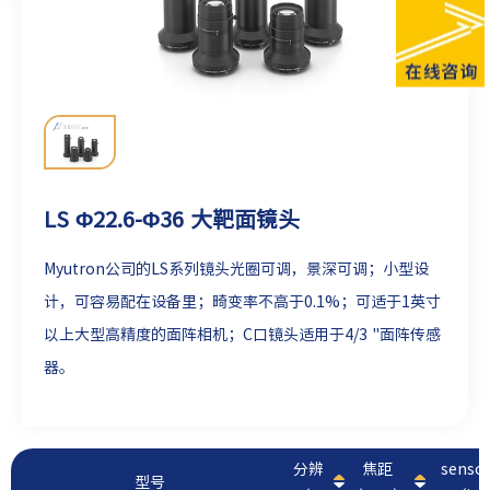
LS Φ22.6-Φ36 大靶面镜头
Myutron公司的LS系列镜头光圈可调，景深可调；小型设
计，可容易配在设备里；畸变率不高于0.1%；可适于1英寸
以上大型高精度的面阵相机；C口镜头适用于4/3 "面阵传感
器。
分辨
焦距
sens
型号