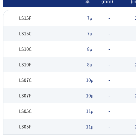
率
(mm)
(inc
LS15F
7μ
-
2.
LS15C
7μ
-
4
LS10C
8μ
-
4
LS10F
8μ
-
2.
LS07C
10μ
-
4
LS07F
10μ
-
2.
LS05C
11μ
-
4
LS05F
11μ
-
2.