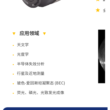
★
全
▼
应用领域
▼
天文学
●
光度学
●
半导体失效分析
●
行星及近地测量
●
玻色-爱因斯坦凝聚态 (BEC)
●
荧光、磷光、光致发光成像
●