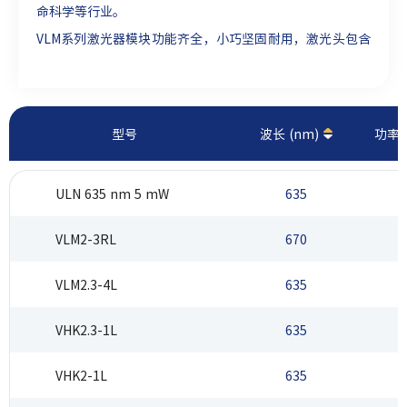
命科学等行业。
VLM系列激光器模块功能齐全，小巧坚固耐用，激光头包含
精确对准的高质量玻璃光学元件，以及用于控制功率的光电
二极管和反馈电子器件。ULN系列激光器模块消除了模式跳
变，RMS噪声<0.06%。
型号
波长 (nm)
功率 
ULN 635 nm 5 mW
635
VLM2-3RL
670
VLM2.3-4L
635
VHK2.3-1L
635
0
VHK2-1L
635
0