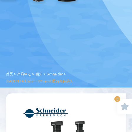
首页
>
产品中心
>
镜头
>
Schneider
>
DIAMOND 62.5mm~82mm大靶面高倍镜头
0