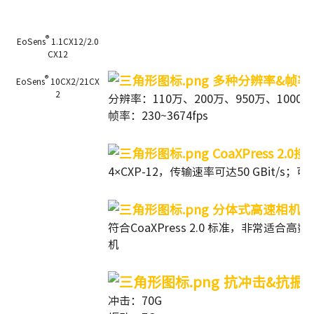
机提供了最高帧率且抖动小的图像，提供110万、200万、
950万、1000万和2100万像素可选，非常适合高数据速率的
®
EoSens
1.1CX12/2.0
应用。
CX12
多种分辨率&帧率
®
EoSens
10CX2/21CX
2
分辨率：110万、200万、950万、1000
帧率：230~3674fps
CoaXPress 2.0接
4×CXP-12，传输速率可达50 GBit/s；
分体式高速相机
符合CoaXPress 2.0 标准，非常
机
抗冲击&抗振
冲击：70G