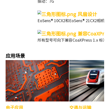
振动：7G
风扇设计
EoSens® 10CX2和EoSens® 21CX2
兼容CoaXPres
所有型号可向下兼容CoaXPress 1.x 标
应用场景
电子应用
交通与运输