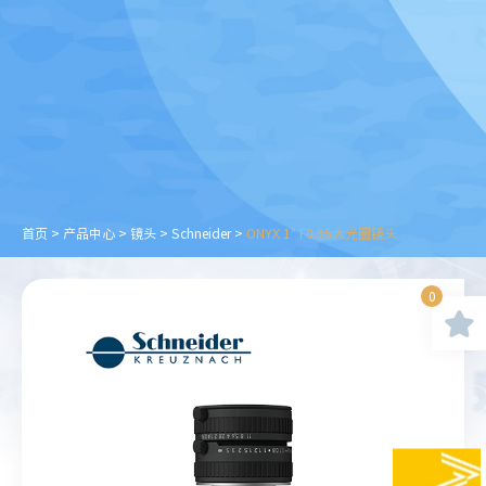
首页
>
产品中心
>
镜头
>
Schneider
>
ONYX 1" F0.95大光圈镜头
0