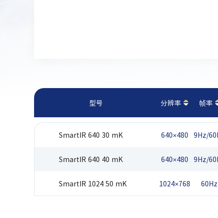
型号
分辨率
帧率
SmartIR 640 30 mK
640×480
9Hz/60
SmartIR 640 40 mK
640×480
9Hz/60
SmartIR 1024 50 mK
1024×768
60Hz