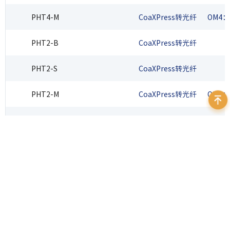
PHT4-M
CoaXPress转光纤
OM4：
PHT2-B
CoaXPress转光纤
PHT2-S
CoaXPress转光纤
PHT2-M
CoaXPress转光纤
OM4：
PHT1-B
CoaXPress转光纤
PHT1-S
CoaXPress转光纤
PHT1-M
CoaXPress转光纤
OM4：