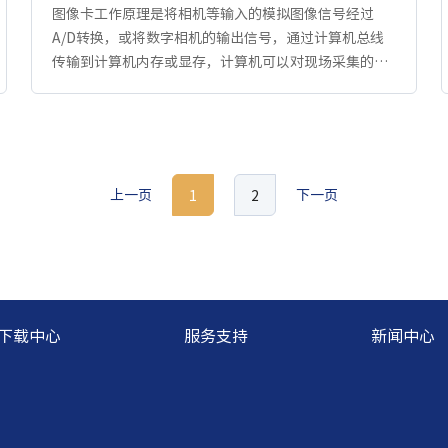
图像卡工作原理是将相机等输入的模拟图像信号经过
A/D转换，或将数字相机的输出信号，通过计算机总线
传输到计算机内存或显存，计算机可以对现场采集的图
像进行实时处理和存储。我公司研制和生产的图像采集
卡是基于...
上一页
下一页
1
2
下载中心
服务支持
新闻中心