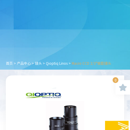
首页
>
产品中心
>
镜头
>
Qioptiq Linos
>
Macro CCD 2/3"微距镜头
0