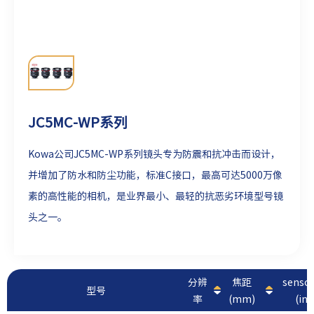
JC5MC-WP系列
Kowa公司
JC5MC-WP系列镜头专为防震和抗冲击而设计，
并增加了防水和防尘功能，标准C接口，
最高可达5000万像
素的高性能的相机，是业界最小、最轻的抗恶劣环境型号镜
头之一。
分辨
焦距
sens
型号
率
(mm)
(inc