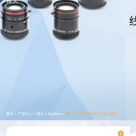
镜头
首页
>
产品中心
>
镜头
>
Myutron
>
BTL 151MP Φ44-Φ93 远心镜头
0