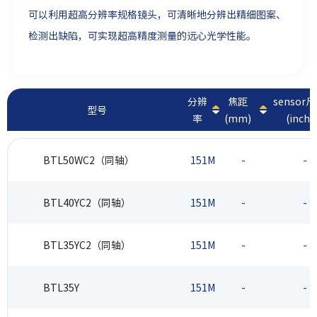
可以利用超高分辨率规格镜头，可清晰地分辨出精细图案、
检测出缺陷，可实现超高精度测量的远心光学性能。
分辨
焦距
sensor
型号
率
(mm)
(inch)
BTL50WC2（同轴）
151M
-
-
BTL40YC2（同轴）
151M
-
-
BTL35YC2（同轴）
151M
-
-
BTL35Y
151M
-
-