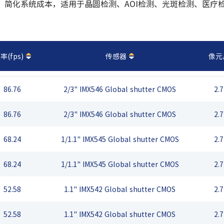
，简化系统成本，适用于晶圆检测、AOI检测、光斑检测、医疗
率(fps)
传感器
像元
86.76
2/3" IMX546 Global shutter CMOS
2.
86.76
2/3" IMX546 Global shutter CMOS
2.
68.24
1/1.1" IMX545 Global shutter CMOS
2.
68.24
1/1.1" IMX545 Global shutter CMOS
2.
52.58
1.1" IMX542 Global shutter CMOS
2.
52.58
1.1" IMX542 Global shutter CMOS
2.