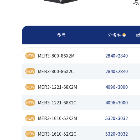
巧
型号
分辨率
帧
MER3-800-86X2M
2840×2840
NEW
MER3-800-86X2C
2840×2840
NEW
MER3-1221-68X2M
4096×3000
NEW
MER3-1221-68X2C
4096×3000
NEW
MER3-1610-52X2M
5320×3032
NEW
MER3-1610-52X2C
5320×3032
NEW