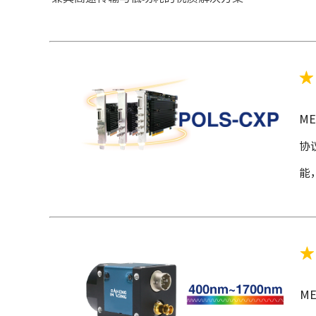
★
ME
协
能
★
ME