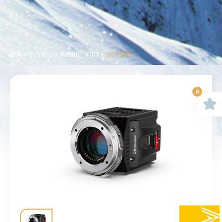
首页
>
产品中心
>
高速相机
>
IDT
>
OS II系列
0