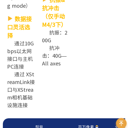
g mode）
抗冲击
（仅手动
数据接
M4/3下）
口灵活选
抗振：2
择
00G
通过10G
抗冲
bps以太网
击：40G—
接口与主机
All axes
PC连接
通过 XSt
reamLink接
口与XStrea
m相机基础
设施连接
型号
百万像素
分辨率