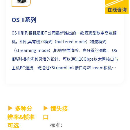
OS II系列
OS II系列相机是IDT公司最新推出的一款紧凑型数字高速相
机，相机具有缓冲模式（buffered mode）和流模式
（streaming mode）,能够提供清晰、高分辨的图像。 OS
II系列相机凭其灵活的设计，可以通过10Gbps以太网接口与
主机PC连接，或通过XStreamLink接口与XStream相机基
础设施连接。标准配置电动M4/3镜头接口，并支持该系列各
型号相机在缓冲模式下到达最大分辨率&帧率；同时可选配
置C口镜头接口。该系列高速相机还具有额外的连接选项，
为单个相机或多个相机安装提供简单的开箱即用设备。
多种分
镜头接
辨率&帧率
口
可选
标准：