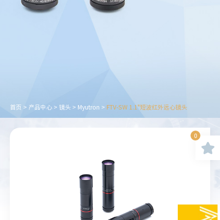
首页
>
产品中心
>
镜头
>
Myutron
>
FTV-SW 1.1"短波红外远心镜头
0