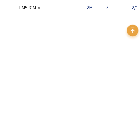
LM5JCM-V
2M
5
2/3
400 999 7595
地址：北京市海淀区苏州街3号大恒科技大厦北座12层
邮箱：
sales@daheng-imaging.com
法律声明
｜
隐私政策
｜
友情链接