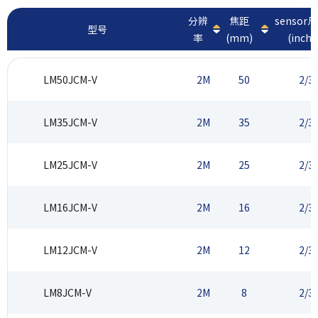
分辨
焦距
sensor
型号
率
(mm)
(inch)
LM50JCM-V
2M
50
2/3
LM35JCM-V
2M
35
2/3
LM25JCM-V
2M
25
2/3
LM16JCM-V
2M
16
2/3
LM12JCM-V
2M
12
2/3
LM8JCM-V
2M
8
2/3