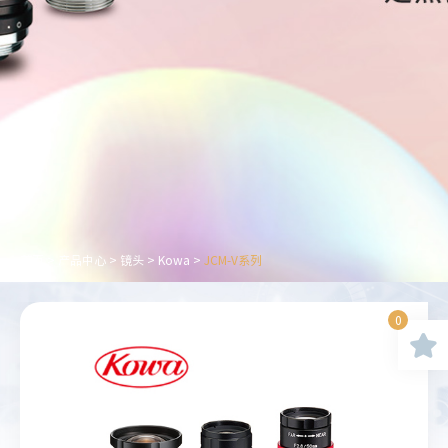
首页
>
产品中心
>
镜头
>
Kowa
>
JCM-V系列
0