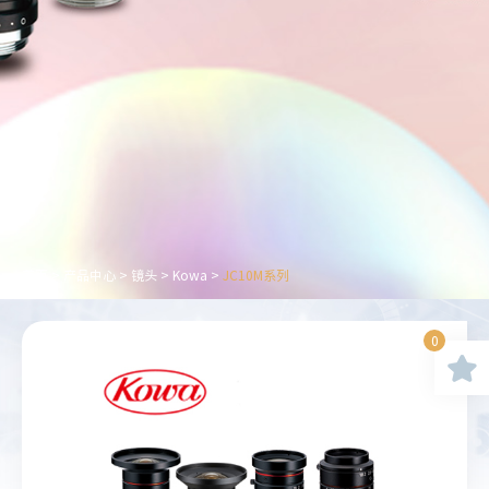
首页
>
产品中心
>
镜头
>
Kowa
>
JC10M系列
0