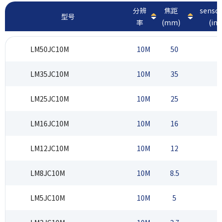
分辨
焦距
sens
型号
率
(mm)
(inc
LM50JC10M
10M
50
2
LM35JC10M
10M
35
2
LM25JC10M
10M
25
2
LM16JC10M
10M
16
2
LM12JC10M
10M
12
2
LM8JC10M
10M
8.5
2
LM5JC10M
10M
5
2