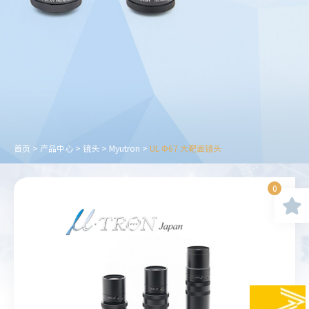
首页
>
产品中心
>
镜头
>
Myutron
>
UL Φ67 大靶面镜头
0