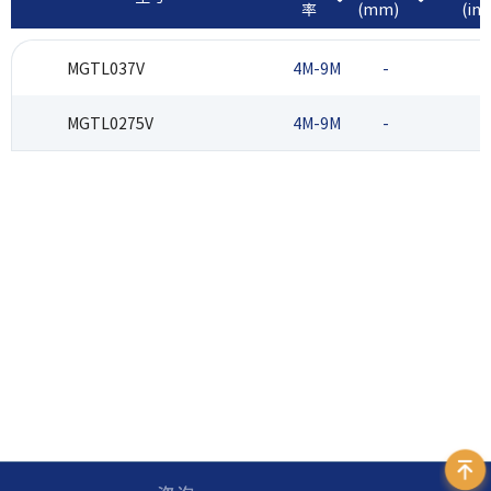
率
(mm)
(inc
MGTL037V
4M-9M
-
MGTL0275V
4M-9M
-