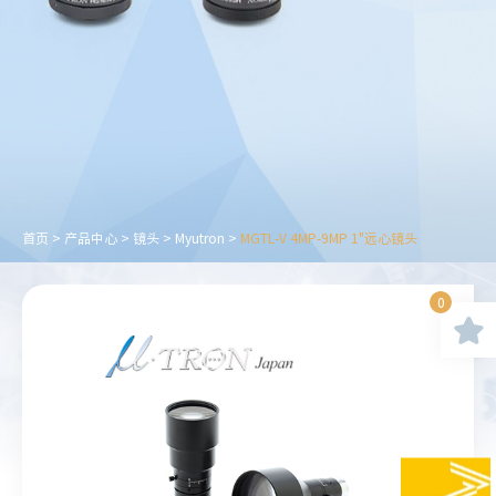
首页
>
产品中心
>
镜头
>
Myutron
>
MGTL-V 4MP-9MP 1"远心镜头
0