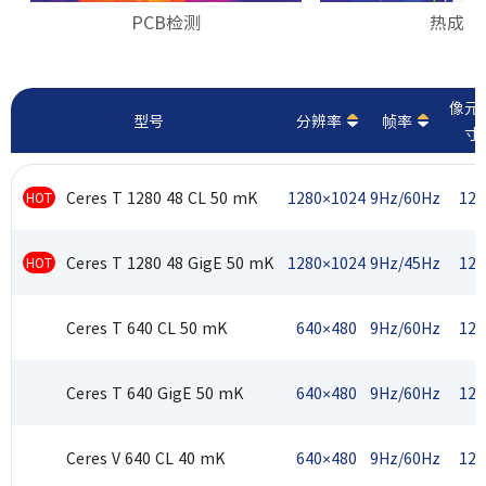
PCB检测
热成像
像元
型号
分辨率
帧率
寸
Ceres T 1280 48 CL 50 mK
1280×1024
9Hz/60Hz
12
HOT
Ceres T 1280 48 GigE 50 mK
1280×1024
9Hz/45Hz
12
HOT
Ceres T 640 CL 50 mK
640×480
9Hz/60Hz
12
Ceres T 640 GigE 50 mK
640×480
9Hz/60Hz
12
Ceres V 640 CL 40 mK
640×480
9Hz/60Hz
12