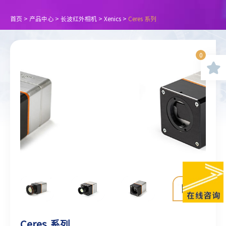
首页
>
产品中心
>
长波红外相机
>
Xenics
>
Ceres 系列
0
Ceres 系列