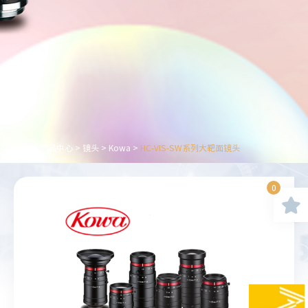
首页
>
产品中心
>
镜头
>
Kowa
>
HC-VIS-SW系列大靶面镜头
0