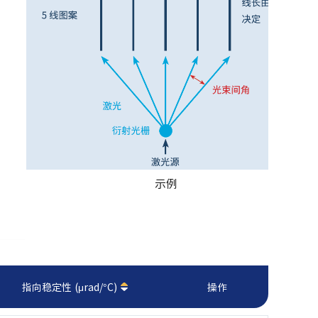
示例
指向稳定性 (μrad/°C)
操作