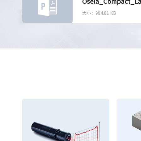
Osela_Compact_L
大小：994.61 KB