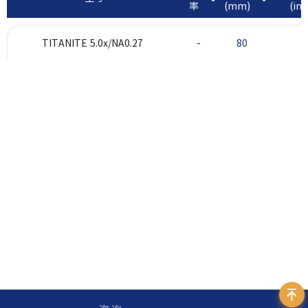
率
(mm)
(inc
TITANITE 5.0x/NA0.27
-
80