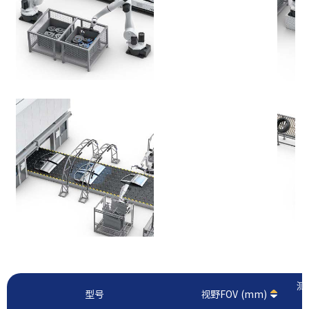
测
型号
视野FOV (mm)