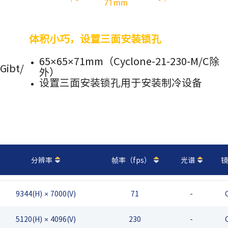
体积小巧，设置三面安装锁孔
65×65×71mm
（Cyclone-21-230-M/C除
ibt/
外）
设置三面安装锁孔用于安装制冷设备
分辨率
帧率（fps）
光谱
镜
9344(H) × 7000(V)
71
-
5120(H) × 4096(V)
230
-