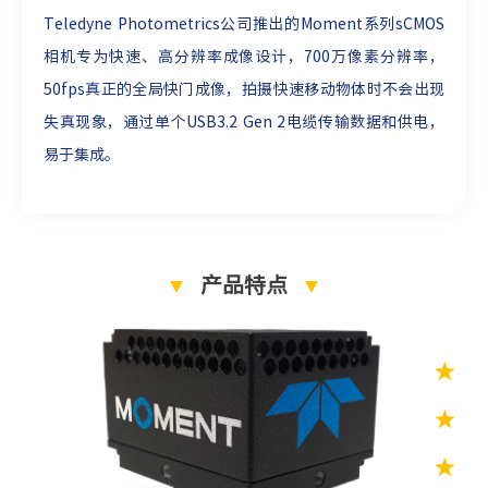
Teledyne Photometrics公司推出的Moment系列sCMOS
相机专为快速、高分辨率成像设计，700万像素分辨率，
50fps真正的全局快门成像，拍摄快速移动物体时不会出现
失真现象，通过单个USB3.2 Gen 2电缆传输数据和供电，
易于集成。
▼
产品特点
▼
★
3
★
量
★
全