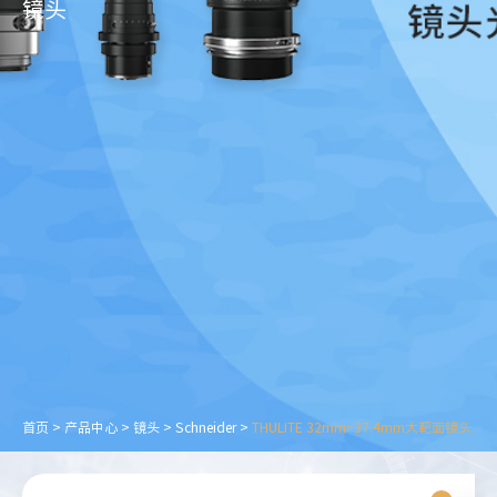
镜头
首页
>
产品中心
>
镜头
>
Schneider
>
THULITE 32mm~37.4mm大靶面镜头