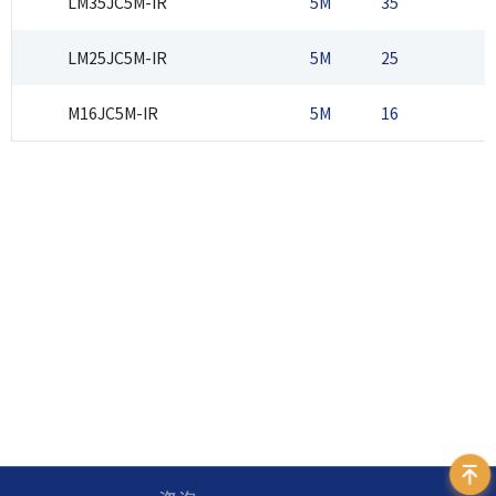
LM35JC5M-IR
5M
35
2
LM25JC5M-IR
5M
25
2
M16JC5M-IR
5M
16
2