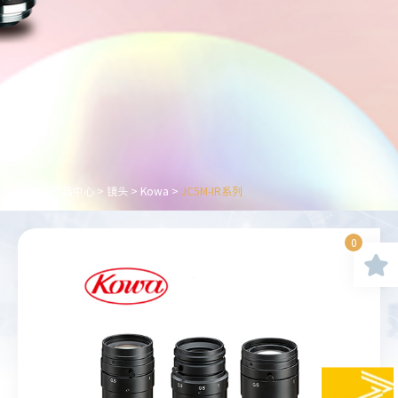
首页
>
产品中心
>
镜头
>
Kowa
>
JC5M-IR系列
0