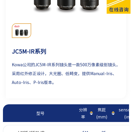
JC5M-IR系列
Kowa公司的JC5M-IR系列镜头是一款500万像素级别镜头，
采用红外修正设计，大光圈、低畸变，提供Manual-Iris、
Auto-Iris、P-Iris版本。
分辨
焦距
sens
型号
率
(mm)
(inc