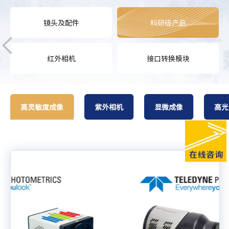
镜头及配件
科研级产品
红外相机
接口转换模块
高灵敏度成像
紫外相机
显微成像
高光