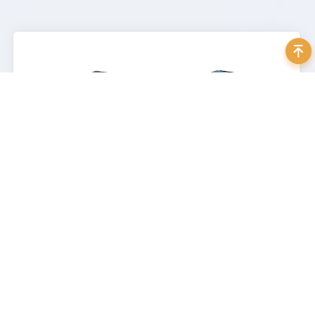
400 999 7595
地址：北京市海淀区苏州街3号大恒科技大厦北座12层
邮箱：
sales@daheng-imaging.com