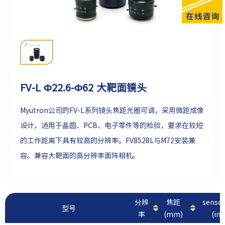
FV-L Φ22.6-Φ62 大靶面镜头
Myutron公司的FV-L系列镜头焦距光圈可调，采用微距成像
设计，适用于晶圆、PCB、电子零件等的检验，要求在较短
的工作距离下具有较高的分辨率。FV8528L与M72安装兼
容。兼容大靶面的高分辨率面阵相机。
分辨
焦距
sens
型号
率
(mm)
(inc