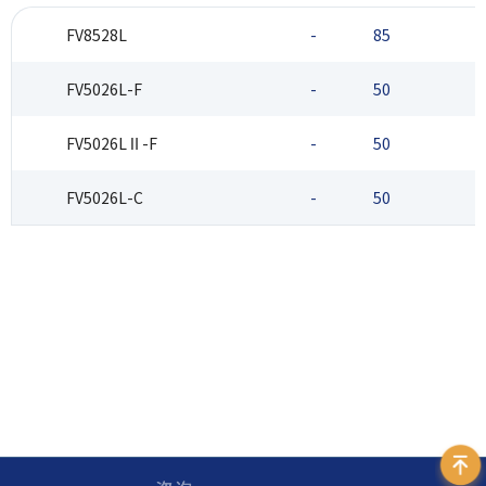
FV8528L
-
85
3
FV5026L-F
-
50
2
FV5026LⅡ-F
-
50
2
FV5026L-C
-
50
4