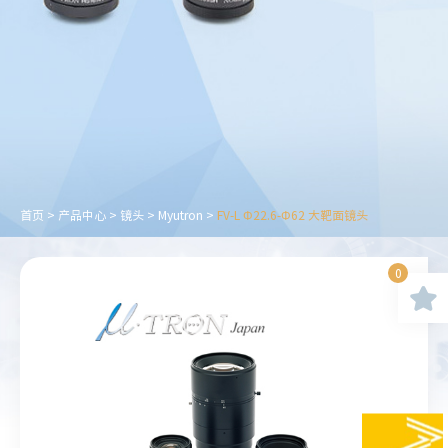
首页
>
产品中心
>
镜头
>
Myutron
>
FV-L Φ22.6-Φ62 大靶面镜头
0