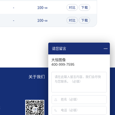
-
100-∞
对比
下载
-
100-∞
对比
下载
请您留言
大恒图像
400-999-7595
关于我们
层