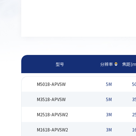
型号
分辨率
焦距(m
M5018-APVSW
5M
5
M3518-APVSW
5M
3
M2518-APVSW2
3M
2
M1618-APVSW2
3M
1