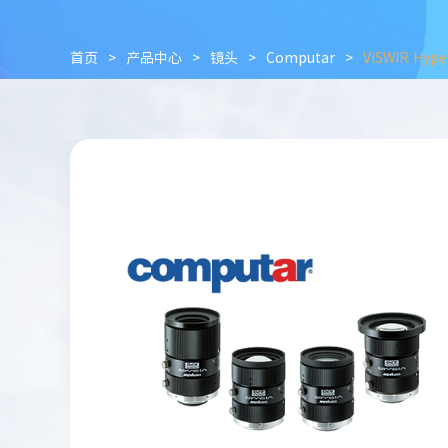
首页
>
产品中心
>
镜头
>
Computar
>
ViSWIR Hyp