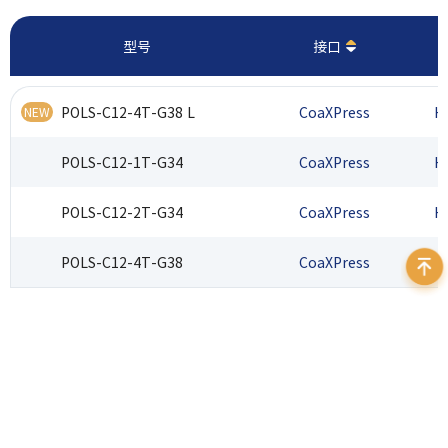
型号
接口
POLS-C12-4T-G38 L
CoaXPress
H
NEW
POLS-C12-1T-G34
CoaXPress
H
POLS-C12-2T-G34
CoaXPress
H
POLS-C12-4T-G38
CoaXPress
H
400 999 7595