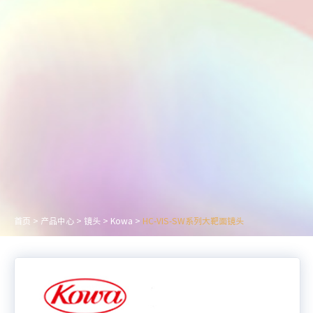
首页
>
产品中心
>
镜头
>
Kowa
>
HC-VIS-SW系列大靶面镜头