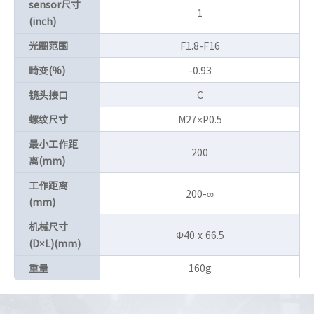
sensor尺寸
1
(inch)
光圈范围
F1.8-F16
畸变(%)
-0.93
镜头接口
C
螺纹尺寸
M27×P0.5
最小工作距
200
离(mm)
工作距离
200-∞
(mm)
机械尺寸
Φ40 x 66.5
(D×L)(mm)
重量
160g