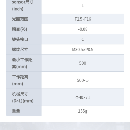
sensor尺寸
1
(inch)
光圈范围
F2.5-F16
畸变(%)
-0.08
镜头接口
C
螺纹尺寸
M30.5×P0.5
最小工作距
500
离(mm)
工作距离
500-∞
(mm)
机械尺寸
Φ40×71
(D×L)(mm)
重量
155g