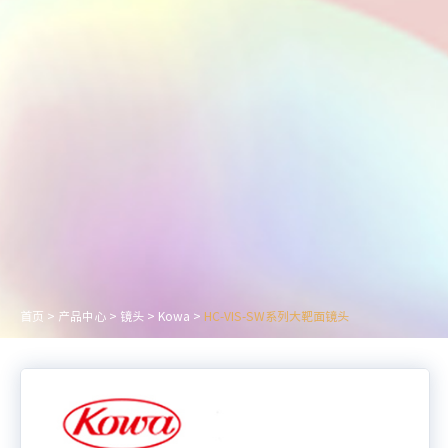
首页
>
产品中心
>
镜头
>
Kowa
>
HC-VIS-SW系列大靶面镜头