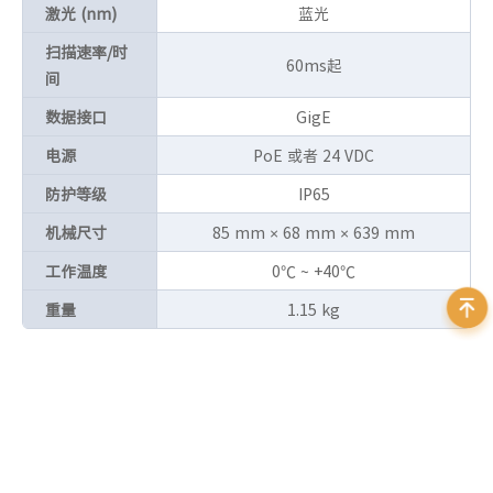
激光 (nm)
蓝光
扫描速率/时
60ms起
间
数据接口
GigE
电源
PoE 或者 24 VDC
防护等级
IP65
机械尺寸
85 mm × 68 mm × 639 mm
工作温度
0℃ ~ +40℃
重量
1.15 kg
资料下载
Photoneo 3D Sensors_Photoneo_Manual_EN_202605
立即下载