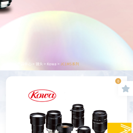
首页
>
产品中心
>
镜头
>
Kowa
>
JC1MS系列
0