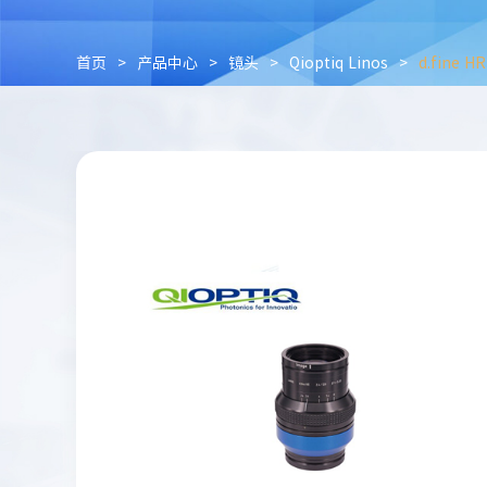
首页
>
产品中心
>
镜头
>
Qioptiq Linos
>
d.fine 