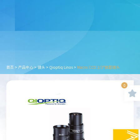
首页
>
产品中心
>
镜头
>
Qioptiq Linos
>
Macro CCD 2/3"微距镜头
0