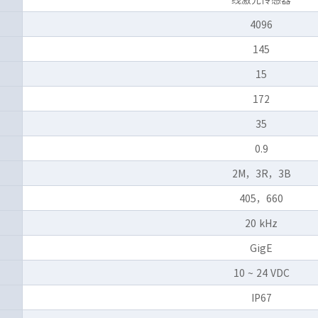
4096
145
15
172
35
0.9
2M，3R，3B
405，660
20 kHz
GigE
10 ~ 24 VDC
IP67