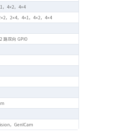
1，4×2，4×4
×2，2×4，4×1，4×2，4×4
路双向 GPIO
mm
sion，GenICam