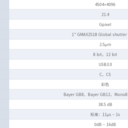
4504×4096
21.4
Gpixel
1" GMAX2518 Global shutter
2.5μm
8 bit，12 bit
USB3.0
C，CS
彩色
Bayer GB8，Bayer GB12，Mono
38.5 dB
标准：11μs ~ 1s
0dB ~ 16dB