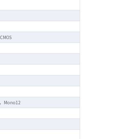
 CMOS
8，Mono12