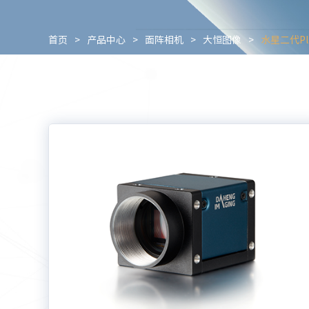
首页
>
产品中心
>
面阵相机
>
大恒图像
>
水星二代Plu