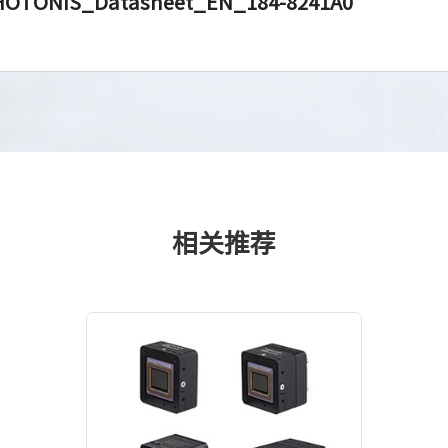
OTONIS_Datasheet_EN_184-8241A0
相关推荐