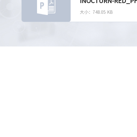
INOCTURN-RED_PH
大小：748.05 KB