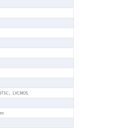
NTSC，LVCMOS
mm