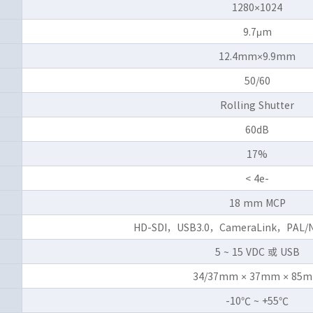
1280×1024
9.7μm
12.4mm×9.9mm
50/60
Rolling Shutter
60dB
17%
< 4e-
18 mm MCP
HD-SDI，USB3.0，CameraLink，PAL/
5 ~ 15 VDC 或 USB
34/37mm × 37mm × 85
-10℃ ~ +55℃